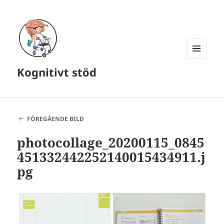
MENY
Kognitivt stöd
OCH
WIDGETS
FÖREGÅENDE BILD
photocollage_20200115_0845
451332442252140015434911.j
pg