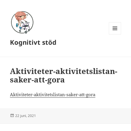
MENY
Kognitivt stöd
OCH
WIDGETS
Aktiviteter-aktivitetslistan-
saker-att-gora
Aktiviteter-aktivitetslistan-saker-att-gora
Postat
22 juni, 2021