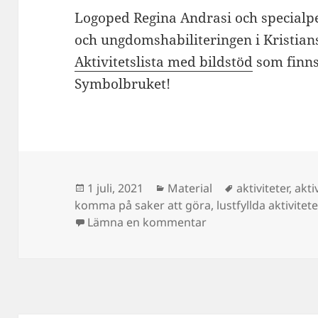
Logoped Regina Andrasi och specialp
och ungdomshabiliteringen i Kristians
Aktivitetslista med bildstöd
som finns
Symbolbruket!
Postat
Kategorier
Taggar
1 juli, 2021
Material
aktiviteter
,
akti
komma på saker att göra
,
lustfyllda aktivitete
till Lista på aktivitete
Lämna en kommentar