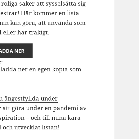
oliga saker att sysselsätta sig
mestrar! Här kommer en lista
 man kan göra, att använda som
 eller har tråkigt.
ADDA NER
t
.
t ladda ner en egen kopia som
ch ångestfyllda under
r att göra under en pandemi
av
iration – och till mina kära
och utvecklat listan!