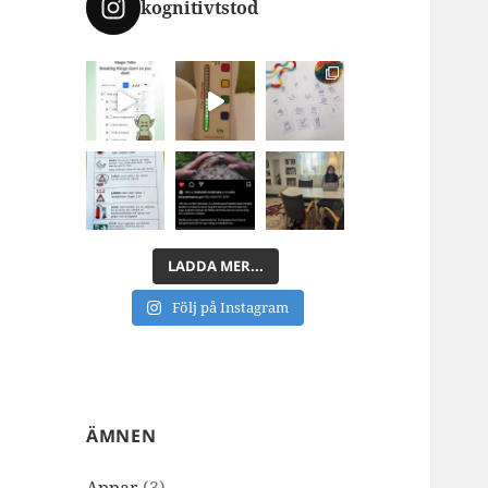
kognitivtstod
LADDA MER...
Följ på Instagram
ÄMNEN