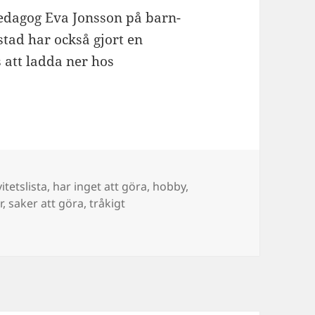
edagog Eva Jonsson på barn-
tad har också gjort en
 att ladda ner hos
vitetslista
,
har inget att göra
,
hobby
,
r
,
saker att göra
,
tråkigt
r