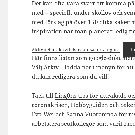
Det kan ofta vara svårt att komma på r
med – speciellt under skollov och se
med förslag på över 150 olika saker
inspiration när man planerar ledig tid
L
Aktiviteter-aktivitetslistan-saker-att-gora
Här finns listan som google-dokumen
Välj Arkiv – ladda ner i menyn för at
du kan redigera som du vill!
Tack till
Ling0ns tips för uttråkade o
coronakrisen
,
Hobbyguiden
och
Sake
Eva Wei och Sanna Vuorenmaa för insp
arbetsterapeutkollegor som varit med 