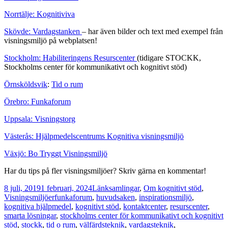
Norrtälje: Kognitiviva
Skövde: Vardagstanken
– har även bilder och text med exempel från
visningsmiljö på webplatsen!
Stockholm: Habiliteringens Resurscenter
(tidigare STOCKK,
Stockholms center för kommunikativt och kognitivt stöd)
Örnsköldsvik
:
Tid o rum
Örebro: Funkaforum
Uppsala: Visningstorg
Västerås: Hjälpmedelscentrums Kognitiva visningsmiljö
Växjö: Bo Tryggt Visningsmiljö
Har du tips på fler visningsmiljöer? Skriv gärna en kommentar!
Postat
Kategorier
8 juli, 2019
1 februari, 2024
Länksamlingar
,
Om kognitivt stöd
,
Taggar
Visningsmiljöer
funkaforum
,
huvudsaken
,
inspirationsmiljö
,
kognitiva hjälpmedel
,
kognitivt stöd
,
kontaktcenter
,
resurscenter
,
smarta lösningar
,
stockholms center för kommunikativt och kognitivt
stöd
,
stockk
,
tid o rum
,
välfärdsteknik
,
vardagsteknik
,