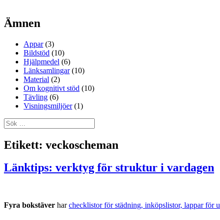
Ämnen
Appar
(3)
Bildstöd
(10)
Hjälpmedel
(6)
Länksamlingar
(10)
Material
(2)
Om kognitivt stöd
(10)
Tävling
(6)
Visningsmiljöer
(1)
Sök
efter:
Etikett:
veckoscheman
Länktips: verktyg för struktur i vardagen
Fyra bokstäver
har
checklistor för städning, inköpslistor, lappar fö