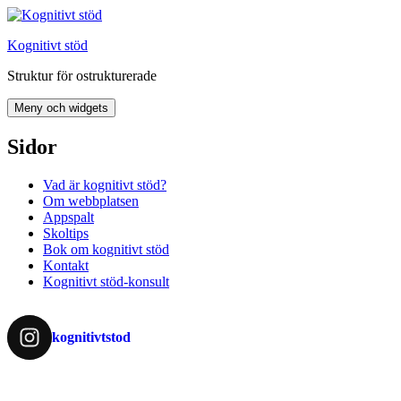
Hoppa
till
Kognitivt stöd
innehåll
Struktur för ostrukturerade
Meny och widgets
Sidor
Vad är kognitivt stöd?
Om webbplatsen
Appspalt
Skoltips
Bok om kognitivt stöd
Kontakt
Kognitivt stöd-konsult
kognitivtstod