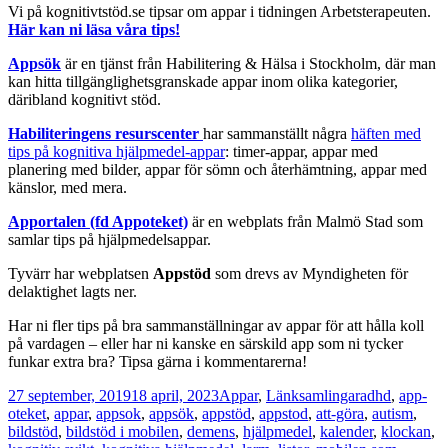
Vi på kognitivtstöd.se tipsar om appar i tidningen Arbetsterapeuten.
Här kan ni läsa våra tips!
Appsök
är en tjänst från Habilitering & Hälsa i Stockholm, där man
kan hitta tillgänglighetsgranskade appar inom olika kategorier,
däribland kognitivt stöd.
Habiliteringens resurscenter
har sammanställt några
häften med
tips på kognitiva hjälpmedel-appar
: timer-appar, appar med
planering med bilder, appar för sömn och återhämtning, appar med
känslor, med mera.
Apportalen (fd Appoteket)
är en webplats från Malmö Stad som
samlar tips på hjälpmedelsappar.
Tyvärr har webplatsen
Appstöd
som drevs av Myndigheten för
delaktighet lagts ner.
Har ni fler tips på bra sammanställningar av appar för att hålla koll
på vardagen – eller har ni kanske en särskild app som ni tycker
funkar extra bra? Tipsa gärna i kommentarerna!
Postat
Kategorier
Taggar
27 september, 2019
18 april, 2023
Appar
,
Länksamlingar
adhd
,
app-
oteket
,
appar
,
appsok
,
appsök
,
appstöd
,
appstod
,
att-göra
,
autism
,
bildstöd
,
bildstöd i mobilen
,
demens
,
hjälpmedel
,
kalender
,
klockan
,