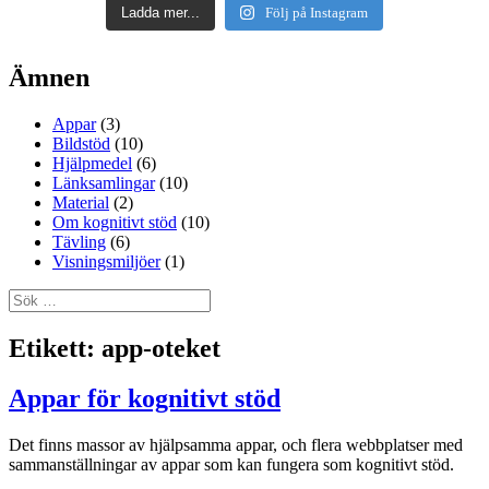
Ladda mer...
Följ på Instagram
Ämnen
Appar
(3)
Bildstöd
(10)
Hjälpmedel
(6)
Länksamlingar
(10)
Material
(2)
Om kognitivt stöd
(10)
Tävling
(6)
Visningsmiljöer
(1)
Sök
efter:
Etikett:
app-oteket
Appar för kognitivt stöd
Det finns massor av hjälpsamma appar, och flera webbplatser med
sammanställningar av appar som kan fungera som kognitivt stöd.