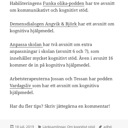
Habiliteringens
Funka olika-podden
har tre avsnitt
om kommunikativt och kognitivt stöd.
Demensdialogen Angvik & Björk
har ett avsnitt om
kognitiva hjälpmedel.
Anpassa skolan
har två avsnitt om extra
anpassningar i skolan (avsnitt 6 och 7), som
innehåller mycket kognitivt stöd. Även i avsnitt 16
kommer de in på kognitiva hjälpmedel.
Arbetsterapeuterna Jossan och Tessan har podden
Vardagsliv
som har ett avsnitt om kognitiva
hjälpmedel.
Har du fler tips? Skriv jättegärna en kommentar!
Postat
Kategorier
Taggar
18 juli, 2019
Länksamlingar
,
Om kognitivt stöd
adhd
,